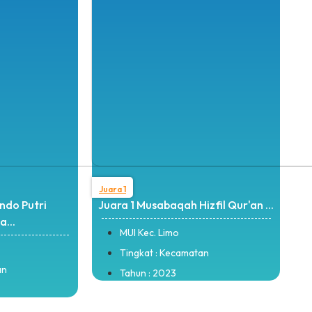
Juara 1
ndo Putri
Juara 1 Musabaqah Hizfil Qur'an ...
...
MUI Kec. Limo
Tingkat : Kecamatan
an
Tahun : 2023