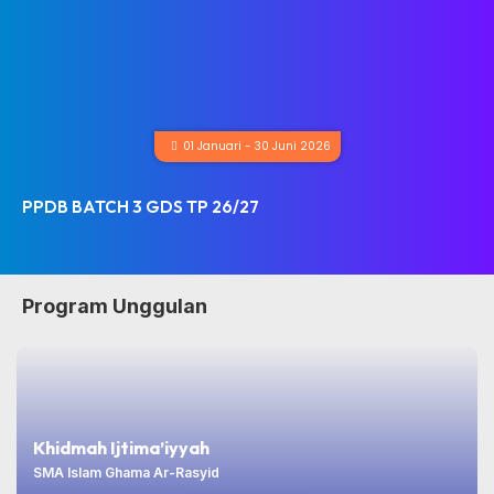
01 Januari - 30 Juni 2026
PPDB BATCH 3 GDS TP 26/27
Program Unggulan
Khidmah Ijtima’iyyah
SMA Islam Ghama Ar-Rasyid