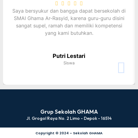
Saya bersyukur dan bangga dapat bersekolah di
SMAI Ghama Ar-Rasyid, karena guru-guru disini
sangat supel, ramah dan memiliki kompetensi
yang kami butuhkan.
Putri Lestari
Siswa
Grup Sekolah GHAMA
Jl. Grogol Raya No. 2 Limo - Depok - 16514
Copyright © 2024 – Sekolah GHAMA