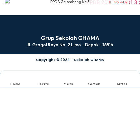
PPDB Gelombang Ke 3
Info PPDB
Grup Sekolah GHAMA
Jl. Grogol Raya No. 2 Limo - Depok - 16514
Copyright © 2024 – Sekolah GHAMA
Home
Berita
Menu
Kontak
Daftar