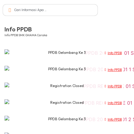
Info PPDB
Info PPDB SMK GHAMA Caraka
PPDB Gelombang Ke 3
Info PPDB
PPDB Gelombang Ke 3
Info PPDB
Registration Closed
Info PPDB
Registration Closed
Info PPDB
PPDB Gelombang Ke 3
Info PPDB