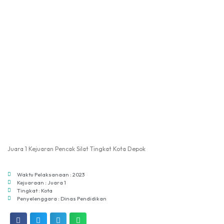
Juara 1 Kejuaran Pencak Silat Tingkat Kota Depok
Waktu Pelaksanaan : 2023
Kejuaraan : Juara 1
Tingkat : Kota
Penyelenggara : Dinas Pendidikan