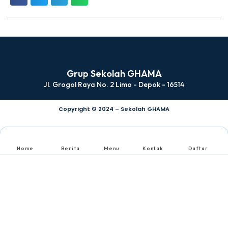
Grup Sekolah GHAMA
Jl. Grogol Raya No. 2 Limo - Depok - 16514
Copyright © 2024 – Sekolah GHAMA
Home
Berita
Menu
Kontak
Daftar