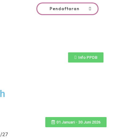
Pendaftaran
Info PPDB
ah
01 Januari - 30 Juni 2026
/27