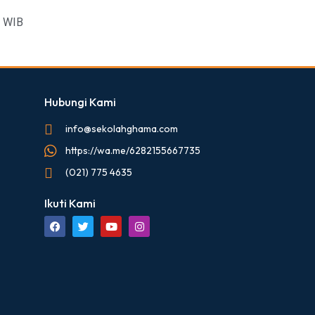
0 WIB
Hubungi Kami
info@sekolahghama.com
https://wa.me/6282155667735
(021) 775 4635
Ikuti Kami